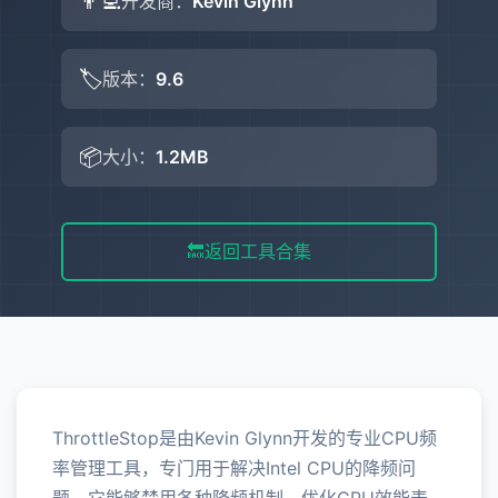
👨‍💻
开发商：
Kevin Glynn
🏷️
版本：
9.6
📦
大小：
1.2MB
🔙
返回工具合集
ThrottleStop是由Kevin Glynn开发的专业CPU频
率管理工具，专门用于解决Intel CPU的降频问