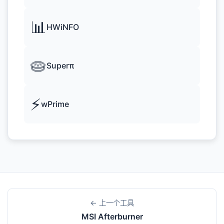
📊
HWiNFO
🥧
Superπ
⚡
wPrime
← 上一个工具
MSI Afterburner